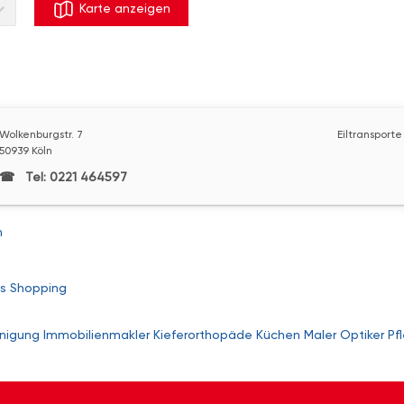
Karte anzeigen
Wolkenburgstr. 7
Eiltransporte
50939 Köln
Tel: 0221 464597
n
s
Shopping
nigung
Immobilienmakler
Kieferorthopäde
Küchen
Maler
Optiker
Pf