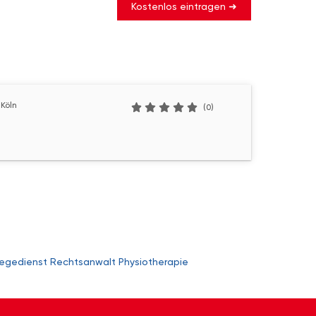
Kostenlos eintragen ➜
 Köln
(0)
legedienst
Rechtsanwalt
Physiotherapie