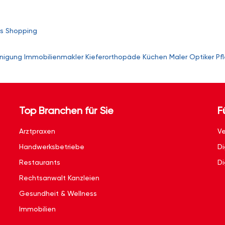
s
Shopping
nigung
Immobilienmakler
Kieferorthopäde
Küchen
Maler
Optiker
Pf
Top Branchen für Sie
F
Arztpraxen
Ve
Handwerksbetriebe
Di
Restaurants
Di
Rechtsanwalt Kanzleien
Gesundheit & Wellness
Immobilien