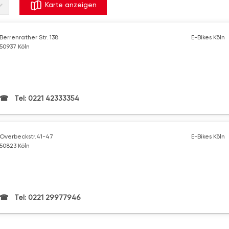
Karte anzeigen
Berrenrather Str. 138
E-Bikes Köln
50937 Köln
Tel: 0221 42333354
Overbeckstr.41-47
E-Bikes Köln
50823 Köln
Tel: 0221 29977946