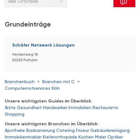
Alle Ortsteile
Grundeinträge
Schäfer Netzwerk Lösungen
Heckenweg 18
50259 Pulheim
Branchenbuch
>
Branchen mit C
>
Computernotservices Köln
Unsere wichtigsten Guides im Überblick:
Ärzte
Gesundheit
Handwerker
Immobilien
Restaurants
Shopping
Unsere wichtigsten Branchen im Überblick:
Apotheke
Badsanierung
Catering
Friseur
Gebäudereinigung
Immobilienmakler
Kieferorthopäde
Küchen
Maler
Optiker