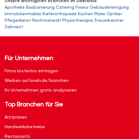
Unsere wichtigsten Branchen im Überblick:
Apotheke
Badsanierung
Catering
Friseur
Gebäudereinigung
Immobilienmakler
Kieferorthopäde
Küchen
Maler
Optiker
Pflegedienst
Rechtsanwalt
Physiotherapie
Steuerberater
Zahnarzt
Für Unternehmen
Firma kostenlos eintragen
Werben auf koeln.de/branchen
Ihr Unternehmen gratis analysieren
Top Branchen für Sie
Arztpraxen
Handwerksbetriebe
Restaurants