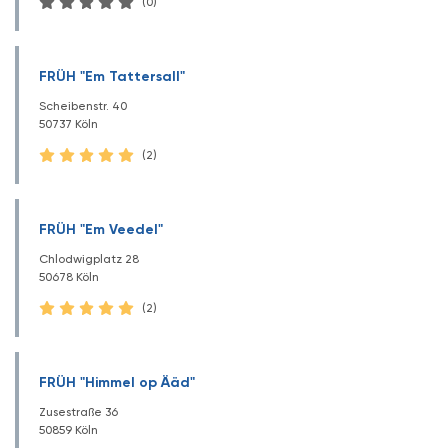
(0)
FRÜH "Em Tattersall"
Scheibenstr. 40
50737 Köln
(2)
FRÜH "Em Veedel"
Chlodwigplatz 28
50678 Köln
(2)
FRÜH "Himmel op Ääd"
Zusestraße 36
50859 Köln