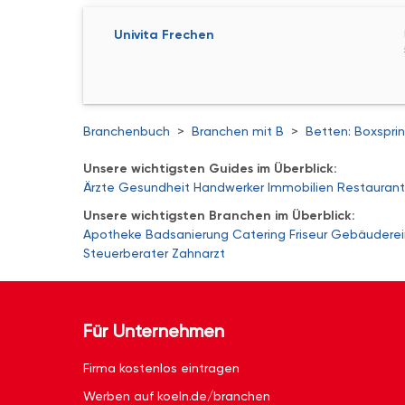
Univita Frechen
Branchenbuch
>
Branchen mit B
>
Betten: Boxspri
Unsere wichtigsten Guides im Überblick:
Ärzte
Gesundheit
Handwerker
Immobilien
Restaurant
Unsere wichtigsten Branchen im Überblick:
Apotheke
Badsanierung
Catering
Friseur
Gebäuderei
Steuerberater
Zahnarzt
Für Unternehmen
Firma kostenlos eintragen
Werben auf koeln.de/branchen