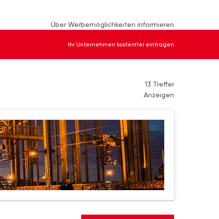
Über Werbemöglichkeiten informieren
Ihr Unternehmen kostenfrei eintragen
13 Treffer
Anzeigen