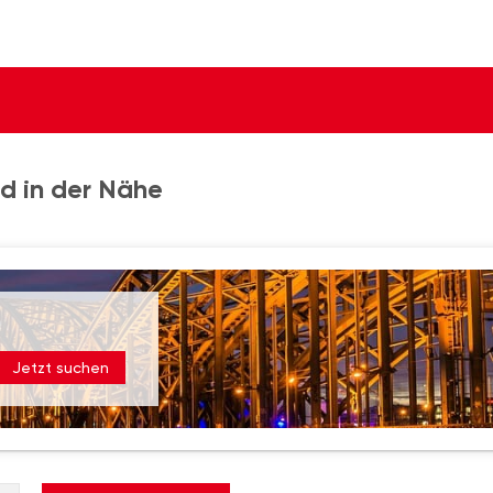
d in der Nähe
Jetzt suchen