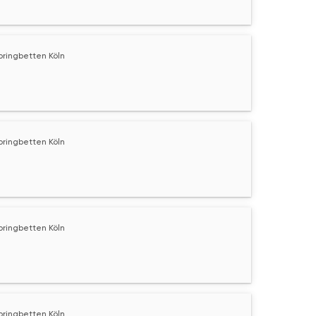
pringbetten Köln
pringbetten Köln
pringbetten Köln
pringbetten Köln