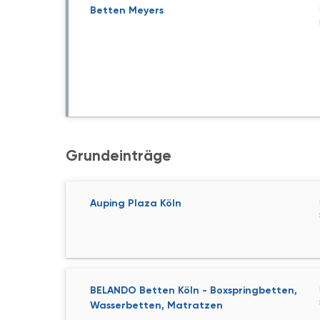
Betten Meyers
Grundeinträge
Auping Plaza Köln
BELANDO Betten Köln - Boxspringbetten,
Wasserbetten, Matratzen