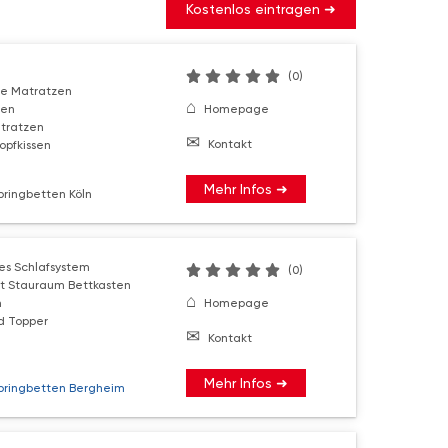
Kostenlos eintragen ➜
(0)
e Matratzen
ten
Homepage
tratzen
Kontakt
opfkissen
Mehr Infos ➜
pringbetten Köln
es Schlafsystem
(0)
tt Stauraum Bettkasten
m
Homepage
d Topper
Kontakt
Mehr Infos ➜
springbetten Bergheim