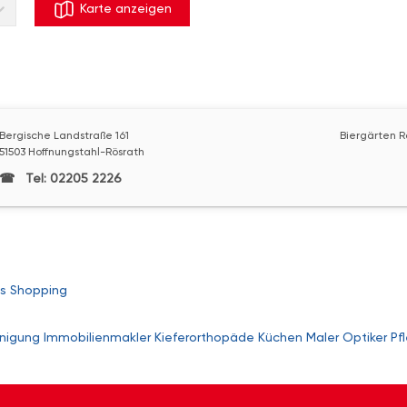
Karte anzeigen
Bergische Landstraße 161
Biergärten R
51503 Hoffnungstahl-Rösrath
Tel: 02205 2226
s
Shopping
nigung
Immobilienmakler
Kieferorthopäde
Küchen
Maler
Optiker
Pf