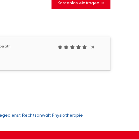
Kostenlos eintragen ➜
ösrath
(0)
legedienst
Rechtsanwalt
Physiotherapie