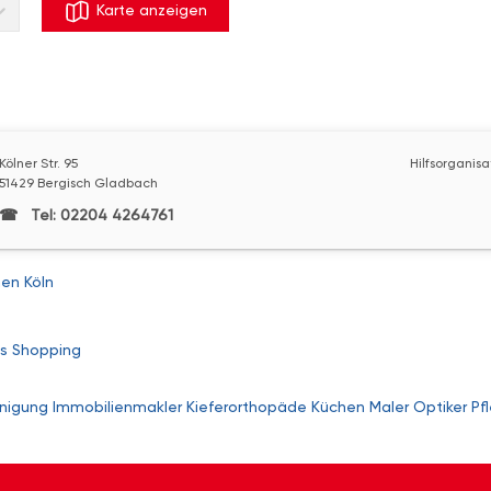
Karte anzeigen
Kölner Str. 95
Hilfsorganis
51429 Bergisch Gladbach
Tel: 02204 4264761
nen Köln
s
Shopping
nigung
Immobilienmakler
Kieferorthopäde
Küchen
Maler
Optiker
Pf