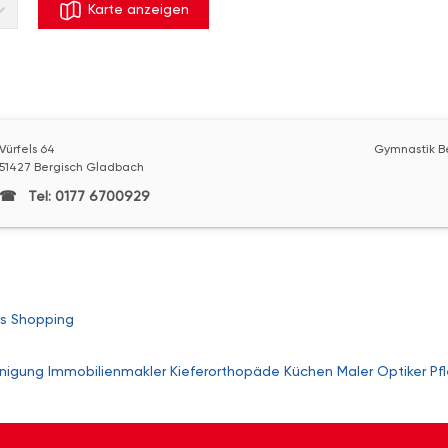
Karte anzeigen
Vürfels 64
Gymnastik B
51427 Bergisch Gladbach
Tel: 0177 6700929
s
Shopping
nigung
Immobilienmakler
Kieferorthopäde
Küchen
Maler
Optiker
Pf