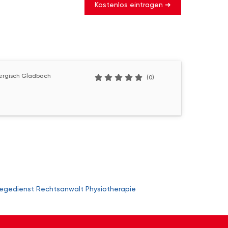
Kostenlos eintragen ➜
ergisch Gladbach
(0)
legedienst
Rechtsanwalt
Physiotherapie