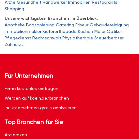
Ärzte
Gesundheit
Handwerker
Immobilien
Restaurants
Shopping
Unsere wichtigsten Branchen im Überblick:
Apotheke
Badsanierung
Catering
Friseur
Gebäudereinigung
Immobilienmakler
Kieferorthopäde
Küchen
Maler
Optiker
Pflegedienst
Rechtsanwalt
Physiotherapie
Steuerberater
Zahnarzt
Für Unternehmen
Firma kostenlos eintragen
Werben auf koeln.de/branchen
Ihr Unternehmen gratis analysieren
Top Branchen für Sie
Arztpraxen