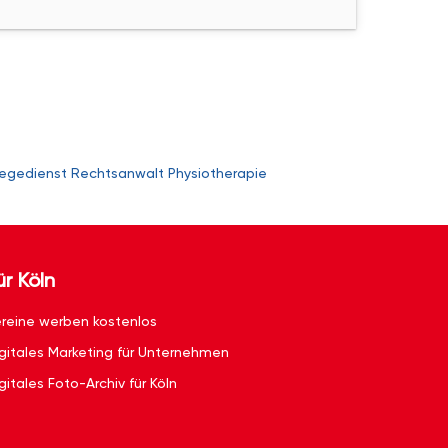
legedienst
Rechtsanwalt
Physiotherapie
ür Köln
reine werben kostenlos
gitales Marketing für Unternehmen
gitales Foto-Archiv für Köln