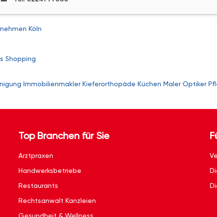
nehmen Köln
s
Shopping
nigung
Immobilienmakler
Kieferorthopäde
Küchen
Maler
Optiker
Pf
Top Branchen für Sie
F
Arztpraxen
Ve
Handwerksbetriebe
Di
Restaurants
Di
Rechtsanwalt Kanzleien
Gesundheit & Wellness