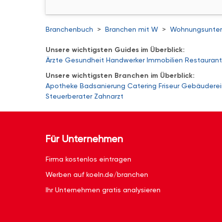
Branchenbuch
>
Branchen mit W
>
Wohnungsunter
Unsere wichtigsten Guides im Überblick:
Ärzte
Gesundheit
Handwerker
Immobilien
Restaurant
Unsere wichtigsten Branchen im Überblick:
Apotheke
Badsanierung
Catering
Friseur
Gebäuderei
Steuerberater
Zahnarzt
Für Unternehmen
Firma kostenlos eintragen
Werben auf koeln.de/branchen
Ihr Unternehmen gratis analysieren