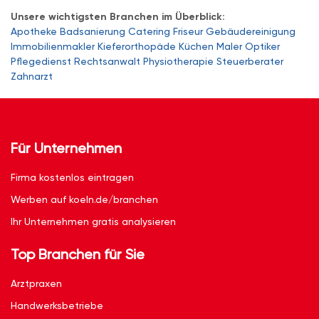
Unsere wichtigsten Branchen im Überblick:
Apotheke
Badsanierung
Catering
Friseur
Gebäudereinigung
Immobilienmakler
Kieferorthopäde
Küchen
Maler
Optiker
Pflegedienst
Rechtsanwalt
Physiotherapie
Steuerberater
Zahnarzt
Für Unternehmen
Firma kostenlos eintragen
Werben auf koeln.de/branchen
Ihr Unternehmen gratis analysieren
Top Branchen für Sie
Arztpraxen
Handwerksbetriebe