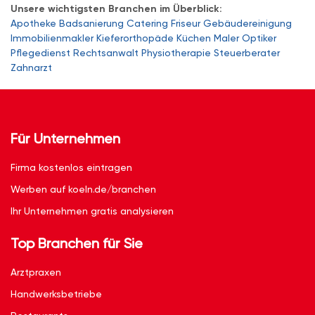
Unsere wichtigsten Branchen im Überblick:
Apotheke
Badsanierung
Catering
Friseur
Gebäudereinigung
Immobilienmakler
Kieferorthopäde
Küchen
Maler
Optiker
Pflegedienst
Rechtsanwalt
Physiotherapie
Steuerberater
Zahnarzt
Für Unternehmen
Firma kostenlos eintragen
Werben auf koeln.de/branchen
Ihr Unternehmen gratis analysieren
Top Branchen für Sie
Arztpraxen
Handwerksbetriebe