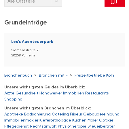
Alle Ortsteile
Grundeinträge
Leo’s Abenteuerpark
Siemensstraße 2
50259 Pulheim
Branchenbuch
>
Branchen mit F
>
Freizeitbetriebe Köln
Unsere wichtigsten Guides im Überblick:
Ärzte
Gesundheit
Handwerker
Immobilien
Restaurants
Shopping
Unsere wichtigsten Branchen im Überblick:
Apotheke
Badsanierung
Catering
Friseur
Gebäudereinigung
Immobilienmakler
Kieferorthopäde
Küchen
Maler
Optiker
Pflegedienst
Rechtsanwalt
Physiotherapie
Steuerberater