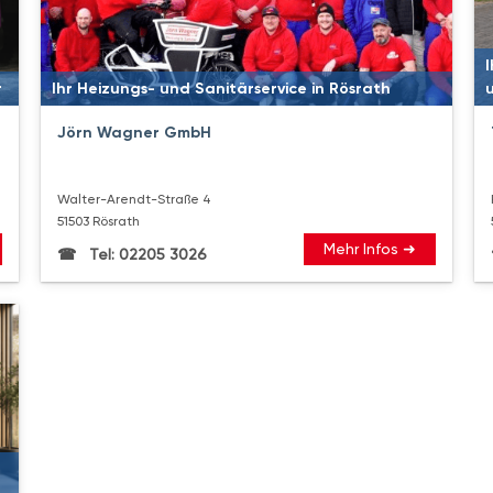
I
r
Ihr Heizungs- und Sanitärservice in Rösrath
Jörn Wagner GmbH
Walter-Arendt-Straße 4
51503 Rösrath
Mehr Infos ➜
Tel: 02205 3026