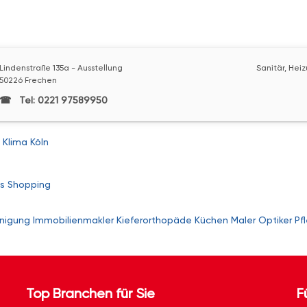
Lindenstraße 135a - Ausstellung
Sanitär, Hei
50226 Frechen
Tel: 0221 97589950
 Klima Köln
s
Shopping
nigung
Immobilienmakler
Kieferorthopäde
Küchen
Maler
Optiker
Pf
Top Branchen für Sie
F