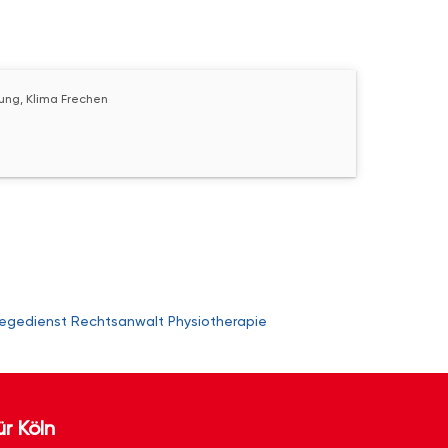
zung, Klima Frechen
legedienst
Rechtsanwalt
Physiotherapie
ür Köln