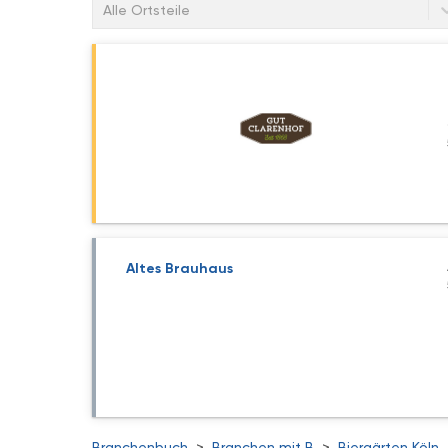
Alle Ortsteile
Altes Brauhaus
Branchenbuch
>
Branchen mit B
>
Biergärten Köln