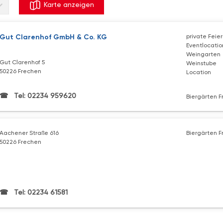
Karte anzeigen
Gut Clarenhof GmbH & Co. KG
private Feier
Eventlocatio
Weingarten
Gut Clarenhof 5
Weinstube
50226 Frechen
Location
Tel: 02234 959620
Biergärten 
Aachener Straße 616
Biergärten 
50226 Frechen
Tel: 02234 61581