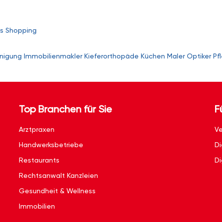
s
Shopping
nigung
Immobilienmakler
Kieferorthopäde
Küchen
Maler
Optiker
Pf
Top Branchen für Sie
F
Arztpraxen
Ve
Handwerksbetriebe
Di
Restaurants
Di
Rechtsanwalt Kanzleien
Gesundheit & Wellness
Immobilien