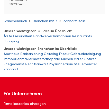
50321 Brühl
Branchenbuch
>
Branchen mit Z
>
Zahnarzt Köln
Unsere wichtigsten Guides im Überblick:
Ärzte
Gesundheit
Handwerker
Immobilien
Restaurants
Shopping
Unsere wichtigsten Branchen im Überblick:
Apotheke
Badsanierung
Catering
Friseur
Gebäudereinigung
Immobilienmakler
Kieferorthopäde
Küchen
Maler
Optiker
Pflegedienst
Rechtsanwalt
Physiotherapie
Steuerberater
Zahnarzt
Für Unternehmen
Firma kostenlos eintragen