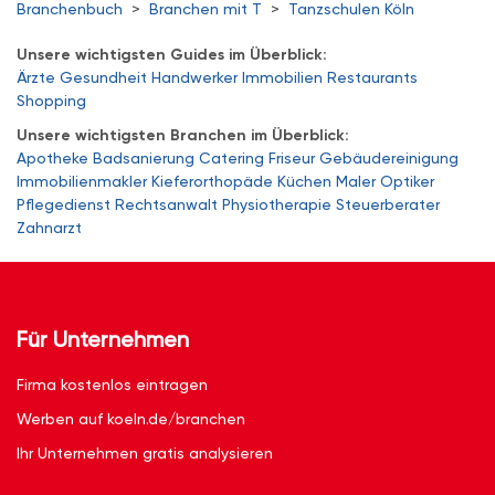
Branchenbuch
>
Branchen mit T
>
Tanzschulen Köln
Unsere wichtigsten Guides im Überblick:
Ärzte
Gesundheit
Handwerker
Immobilien
Restaurants
Shopping
Unsere wichtigsten Branchen im Überblick:
Apotheke
Badsanierung
Catering
Friseur
Gebäudereinigung
Immobilienmakler
Kieferorthopäde
Küchen
Maler
Optiker
Pflegedienst
Rechtsanwalt
Physiotherapie
Steuerberater
Zahnarzt
Für Unternehmen
Firma kostenlos eintragen
Werben auf koeln.de/branchen
Ihr Unternehmen gratis analysieren