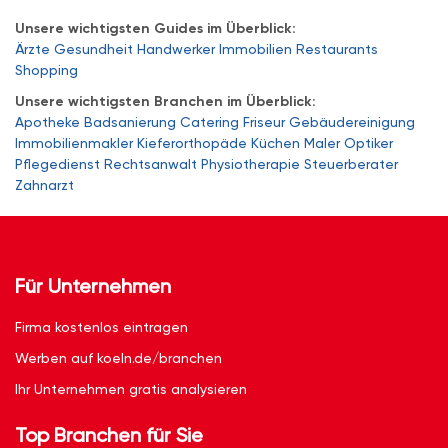
Unsere wichtigsten Guides im Überblick:
Ärzte
Gesundheit
Handwerker
Immobilien
Restaurants
Shopping
Unsere wichtigsten Branchen im Überblick:
Apotheke
Badsanierung
Catering
Friseur
Gebäudereinigung
Immobilienmakler
Kieferorthopäde
Küchen
Maler
Optiker
Pflegedienst
Rechtsanwalt
Physiotherapie
Steuerberater
Zahnarzt
Für Unternehmen
Firma kostenlos eintragen
Werben auf koeln.de/branchen
Ihr Unternehmen gratis analysieren
Top Branchen für Sie