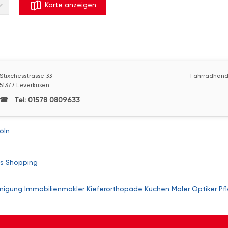
Karte anzeigen
Stixchesstrasse 33
Fahrradhänd
51377 Leverkusen
Tel: 01578 0809633
öln
s
Shopping
nigung
Immobilienmakler
Kieferorthopäde
Küchen
Maler
Optiker
Pf