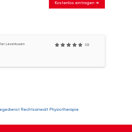
Kostenlos eintragen ➜
ler Leverkusen
(0)
legedienst
Rechtsanwalt
Physiotherapie