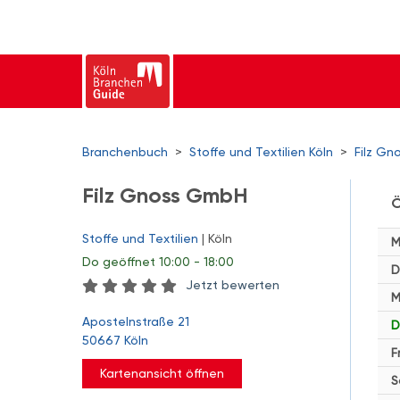
Branchenbuch
>
Stoffe und Textilien Köln
>
Filz G
Filz Gnoss GmbH
Ö
Stoffe und Textilien
| Köln
M
Do
geöffnet 10:00 - 18:00
D
Jetzt bewerten
M
Apostelnstraße 21
D
50667 Köln
F
Kartenansicht öffnen
S