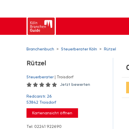
Branchenbuch
>
Steuerberater Köln
>
Rützel
Rützel
Steuerberater
| Troisdorf
Jetzt bewerten
Redcarstr. 26
53842 Troisdorf
Kartenansicht öffnen
Tel: 02241 922690