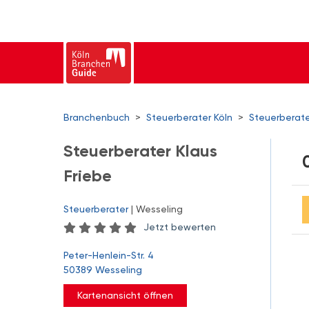
Branchenbuch
>
Steuerberater Köln
>
Steuerberate
Steuerberater Klaus
Friebe
Steuerberater
| Wesseling
Jetzt bewerten
Peter-Henlein-Str. 4
50389 Wesseling
Kartenansicht öffnen