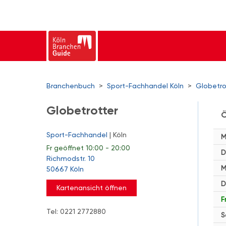
Branchenbuch
>
Sport-Fachhandel Köln
>
Globetro
Globetrotter
Ö
Sport-Fachhandel
| Köln
M
Fr
geöffnet 10:00 - 20:00
D
Richmodstr. 10
M
50667 Köln
D
Kartenansicht öffnen
F
Tel: 0221 2772880
S