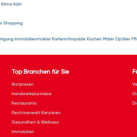
 Klima Köln
s
Shopping
nigung
Immobilienmakler
Kieferorthopäde
Küchen
Maler
Optiker
Pf
Top Branchen für Sie
F
Arztpraxen
Ve
Handwerksbetriebe
Di
Restaurants
Di
Rechtsanwalt Kanzleien
Gesundheit & Wellness
Immobilien