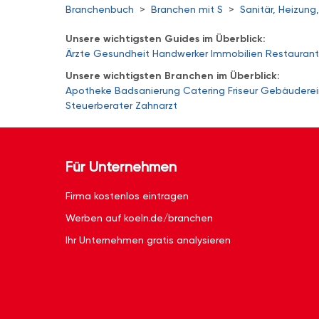
Branchenbuch
>
Branchen mit S
>
Sanitär, Heizung,
Unsere wichtigsten Guides im Überblick:
Ärzte
Gesundheit
Handwerker
Immobilien
Restaurant
Unsere wichtigsten Branchen im Überblick:
Apotheke
Badsanierung
Catering
Friseur
Gebäuderei
Steuerberater
Zahnarzt
Für Unternehmen
Firma kostenlos eintragen
Werben auf koeln.de/branchen
Ihr Unternehmen gratis analysieren