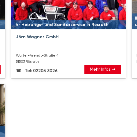
I
r
Ihr Heizungs- und Sanitärservice in Rösrath
Jörn Wagner GmbH
Walter-Arendt-Straße 4
51503 Rösrath
Mehr Infos ➜
Tel: 02205 3026