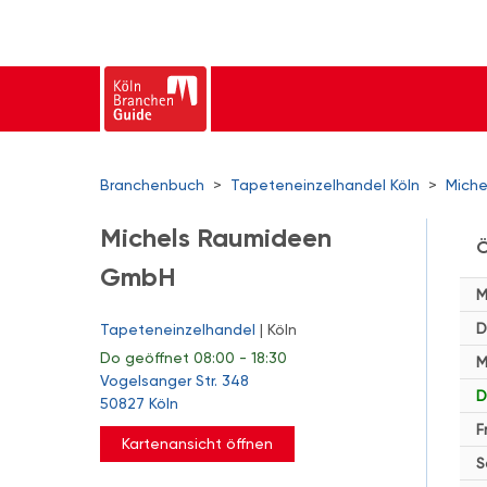
Branchenbuch
>
Tapeteneinzelhandel Köln
>
Mich
Michels Raumideen
Ö
GmbH
M
D
Tapeteneinzelhandel
| Köln
Do
geöffnet 08:00 - 18:30
M
Vogelsanger Str. 348
D
50827 Köln
F
Kartenansicht öffnen
S