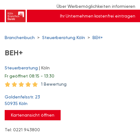
Über Werbemöglichkeiten informieren
Ihr Unternehmen kostenfrei eintragen
Branchenbuch
>
Steuerberatung Köln
>
BEH+
BEH+
Steuerberatung
| Köln
Fr
geöffnet 08:15 - 13:30
1 Bewertung
Goldenfelsstr. 23
50935 Köln
Kartenansicht öffnen
Tel: 0221 943800