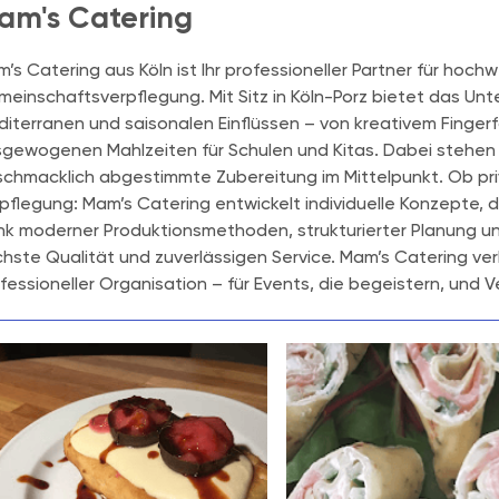
am's Catering
’s Catering aus Köln ist Ihr professioneller Partner für hoc
einschaftsverpflegung. Mit Sitz in Köln-Porz bietet das Unt
iterranen und saisonalen Einflüssen – von kreativem Finger
gewogenen Mahlzeiten für Schulen und Kitas. Dabei stehen 
chmacklich abgestimmte Zubereitung im Mittelpunkt. Ob priv
pflegung: Mam’s Catering entwickelt individuelle Konzepte, 
k moderner Produktionsmethoden, strukturierter Planung un
hste Qualität und zuverlässigen Service. Mam’s Catering verb
fessioneller Organisation – für Events, die begeistern, und V