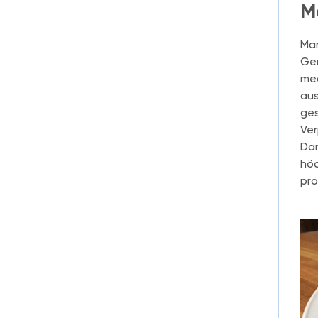
M
Mam
Gem
med
aus
ges
Ver
Dan
höc
pro