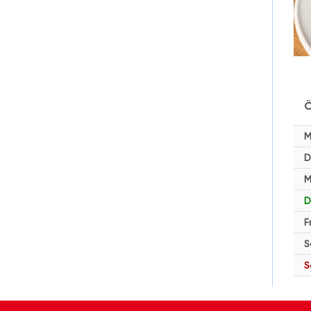
Ö
M
D
M
D
F
S
S