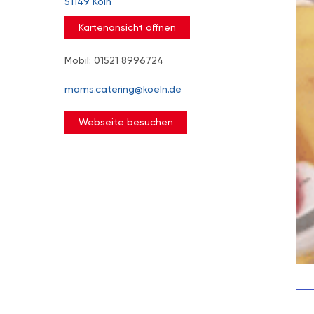
51149 Köln
Kartenansicht öffnen
Mobil: 01521 8996724
mams.catering@koeln.de
Webseite besuchen