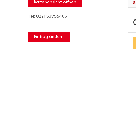
Kartenansicht öffnen
S
Tel: 0221 53956403
Eintrag ändern