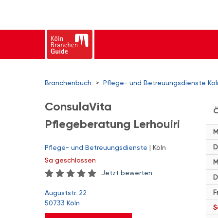
Branchenbuch
>
Pflege- und Betreuungsdienste Köl
ConsulaVita
Ö
Pflegeberatung Lerhouiri
M
D
Pflege- und Betreuungsdienste
| Köln
Sa
geschlossen
M
Jetzt bewerten
D
F
Auguststr. 22
50733 Köln
S