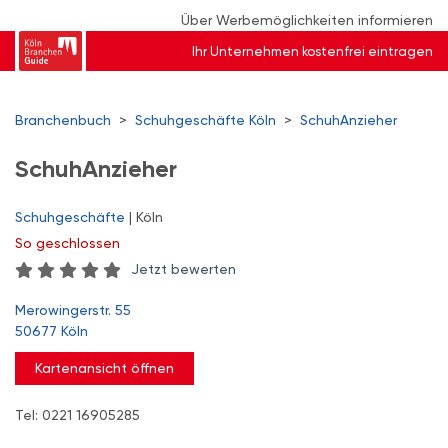
Über Werbemöglichkeiten informieren
Ihr Unternehmen kostenfrei eintragen
Branchenbuch
>
Schuhgeschäfte Köln
>
SchuhAnzieher
SchuhAnzieher
Schuhgeschäfte
| Köln
So
geschlossen
Jetzt bewerten
Merowingerstr. 55
50677 Köln
Kartenansicht öffnen
Tel: 0221 16905285