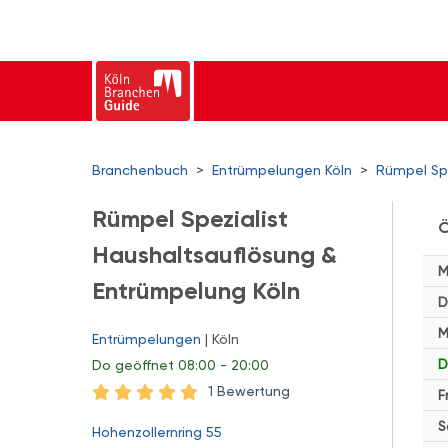
Branchenbuch
>
Entrümpelungen Köln
>
Rümpel Spe
Rümpel Spezialist
Ö
Haushaltsauflösung &
M
Entrümpelung Köln
D
M
Entrümpelungen
| Köln
D
Do
geöffnet 08:00 - 20:00
1 Bewertung
F
S
Hohenzollernring 55