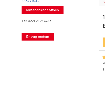
50672 Köln
S
Kartenansicht öffnen
Tel: 0221 25937463
Eintrag ändern
v
S