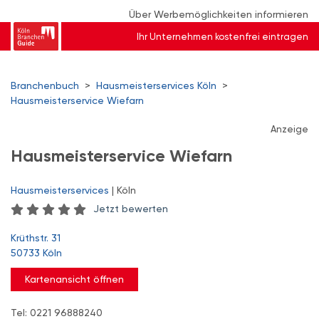
Über Werbemöglichkeiten informieren
Ihr Unternehmen kostenfrei eintragen
Branchenbuch
>
Hausmeisterservices Köln
>
Hausmeisterservice Wiefarn
Anzeige
Hausmeisterservice Wiefarn
Hausmeisterservices
| Köln
Jetzt bewerten
Krüthstr. 31
50733 Köln
Kartenansicht öffnen
Tel: 0221 96888240