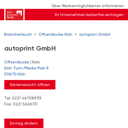
Über Werbemöglichkeiten informieren
Ihr Unternehmen kostenfrei eintragen
Branchenbuch
>
Offsetdrucke Köln
>
autoprint GmbH
autoprint GmbH
Offsetdrucke
| Köln
Köln Turm/Media Park 8
50670 Köln
Kartenansicht öffnen
Tel: 0221 46708939
Fax: 0221 5626131
Eintrag ändern