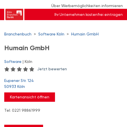
Über Werbemöglichkeiten informieren
Ihr Unternehmen kostenfrei eintragen
Branchenbuch
>
Software Köln
>
Humain GmbH
Humain GmbH
Software
| Köln
Jetzt bewerten
Eupener Str. 124
50933 Köln
Kartenansicht öffnen
Tel: 0221 98861999