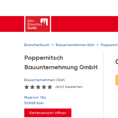
Branchenbuch
>
Bauunternehmen Köln
>
Popperni
Poppernitsch
Bauunternehmung GmbH
Bauunternehmen
| Köln
Jetzt bewerten
Marktstr. 13a
50968 Köln
Kartenansicht öffnen