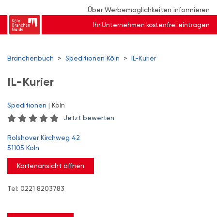
Über Werbemöglichkeiten informieren
Ihr Unternehmen kostenfrei eintragen
Branchenbuch
>
Speditionen Köln
>
IL-Kurier
IL-Kurier
Speditionen
| Köln
Jetzt bewerten
Rolshover Kirchweg 42
51105 Köln
Kartenansicht öffnen
Tel: 0221 8203783