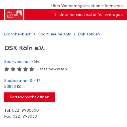
Über Werbemöglichkeiten informieren
Ihr Unternehmen kostenfrei eintragen
Branchenbuch
>
Sportvereine Köln
>
DSK Köln e.V.
DSK Köln e.V.
Sportvereine
| Köln
Jetzt bewerten
Subbelrather Str. 17
50823 Köln
Kartenansicht öffnen
Tel: 0221 9980300
Fax: 0221 9980301