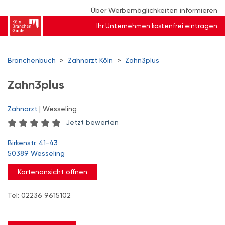
Über Werbemöglichkeiten informieren
Ihr Unternehmen kostenfrei eintragen
Branchenbuch
>
Zahnarzt Köln
>
Zahn3plus
Zahn3plus
Zahnarzt
| Wesseling
Jetzt bewerten
Birkenstr. 41-43
50389 Wesseling
Kartenansicht öffnen
Tel: 02236 9615102