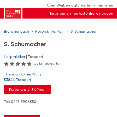
Über Werbemöglichkeiten informieren
Ihr Unternehmen kostenfrei eintragen
Branchenbuch
>
Heilpraktiker Köln
>
S. Schumacher
S. Schumacher
Heilpraktiker
| Troisdorf
Jetzt bewerten
Theodor-Körner-Str. 2
53844 Troisdorf
Kartenansicht öffnen
Tel: 0228 3906550