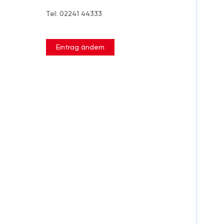
Tel: 02241 44333
Eintrag ändern