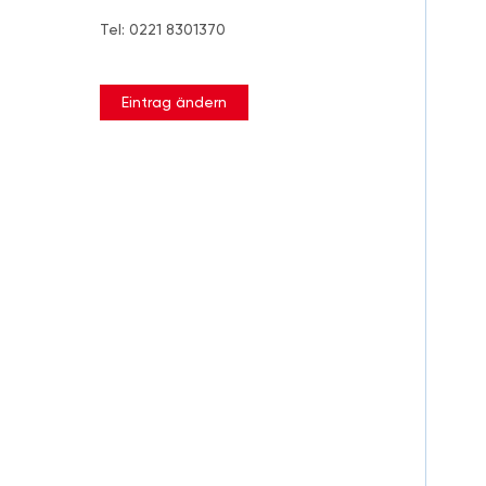
Tel: 0221 8301370
Eintrag ändern