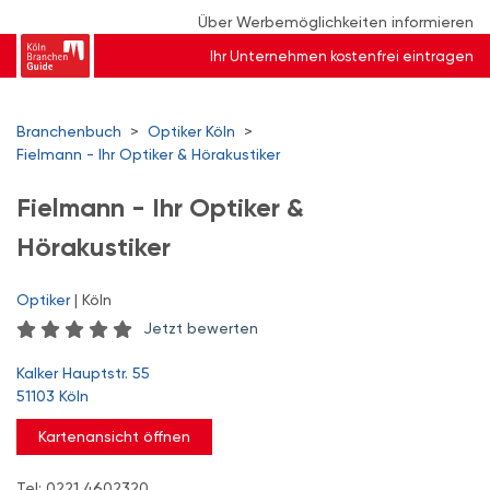
Über Werbemöglichkeiten informieren
Ihr Unternehmen kostenfrei eintragen
Branchenbuch
>
Optiker Köln
>
Fielmann - Ihr Optiker & Hörakustiker
Fielmann - Ihr Optiker &
Hörakustiker
Optiker
| Köln
Jetzt bewerten
Kalker Hauptstr. 55
51103 Köln
Kartenansicht öffnen
Tel: 0221 4602320