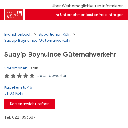
Über Werbemöglichkeiten informieren
Ihr Unternehmen kostenfrei eintragen
Branchenbuch
>
Speditionen Köln
>
Suayip Boynuince Güternahverkehr
Suayip Boynuince Güternahverkehr
Speditionen
| Köln
Jetzt bewerten
Kapellenstr. 46
51103 Köln
Kartenansicht öffnen
Tel: 0221 853387