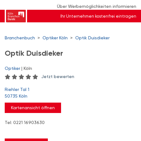
Über Werbemöglichkeiten informieren
Ihr Unternehmen kostenfrei eintragen
Branchenbuch
>
Optiker Köln
>
Optik Duisdieker
Optik Duisdieker
Optiker
| Köln
Jetzt bewerten
Riehler Tal 1
50735 Köln
Kartenansicht öffnen
Tel: 0221 16903630