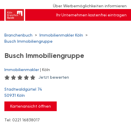
Über Werbemöglichkeiten informieren
Ihr Unternehmen kostenfrei eintragen
Branchenbuch
>
Immobilienmakler Köln
>
Busch Immobiliengruppe
Busch Immobiliengruppe
Immobilienmakler
| Köln
Jetzt bewerten
Stadtwaldgürtel 74
50931 Köln
Kartenansicht öffnen
Tel: 0221 16838017