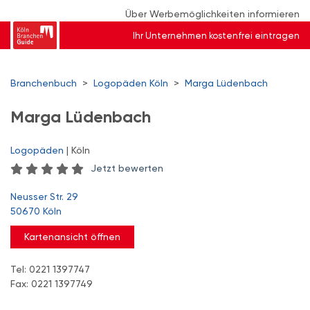
Über Werbemöglichkeiten informieren
Ihr Unternehmen kostenfrei eintragen
Branchenbuch
>
Logopäden Köln
>
Marga Lüdenbach
Marga Lüdenbach
Logopäden
| Köln
Jetzt bewerten
Neusser Str. 29
50670 Köln
Kartenansicht öffnen
Tel: 0221 1397747
Fax: 0221 1397749