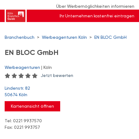
Über Werbemöglichkeiten informieren
Ihr Unternehmen kostenfrei eintragen
Branchenbuch
>
Werbeagenturen Köln
>
EN BLOC GmbH
EN BLOC GmbH
Werbeagenturen
| Köln
Jetzt bewerten
Lindenstr. 82
50674 Köln
Kartenansicht öffnen
Tel: 0221 9937570
Fax: 0221 993757