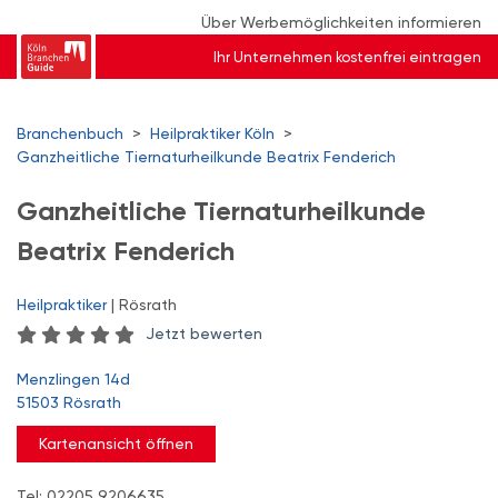
Über Werbemöglichkeiten informieren
Ihr Unternehmen kostenfrei eintragen
Branchenbuch
>
Heilpraktiker Köln
>
Ganzheitliche Tiernaturheilkunde Beatrix Fenderich
Ganzheitliche Tiernaturheilkunde
Beatrix Fenderich
Heilpraktiker
| Rösrath
Jetzt bewerten
Menzlingen 14d
51503 Rösrath
Kartenansicht öffnen
Tel: 02205 9206635