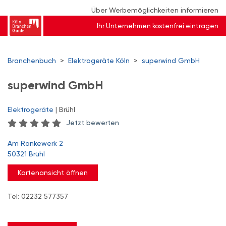
Über Werbemöglichkeiten informieren
Ihr Unternehmen kostenfrei eintragen
Branchenbuch
>
Elektrogeräte Köln
>
superwind GmbH
superwind GmbH
Elektrogeräte
| Brühl
Jetzt bewerten
Am Rankewerk 2
50321 Brühl
Kartenansicht öffnen
Tel: 02232 577357