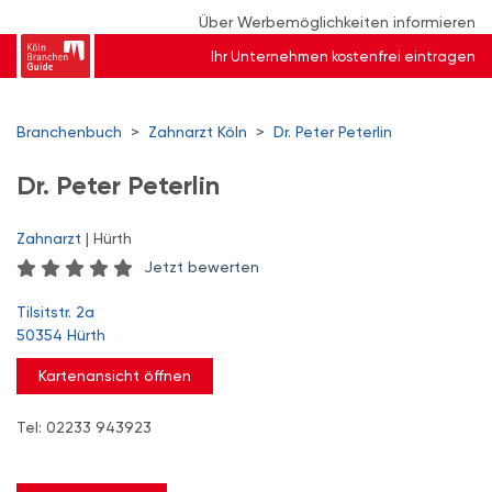
Über Werbemöglichkeiten informieren
Ihr Unternehmen kostenfrei eintragen
Branchenbuch
>
Zahnarzt Köln
>
Dr. Peter Peterlin
Dr. Peter Peterlin
Zahnarzt
| Hürth
Jetzt bewerten
Tilsitstr. 2a
50354 Hürth
Kartenansicht öffnen
Tel: 02233 943923