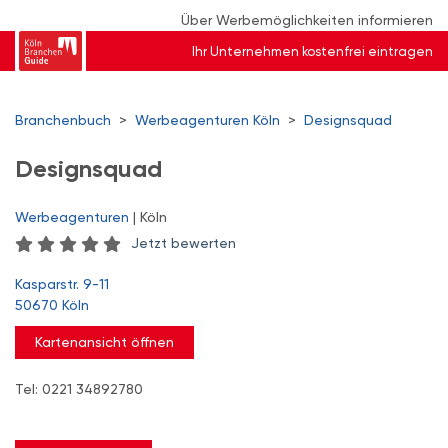
Über Werbemöglichkeiten informieren
Ihr Unternehmen kostenfrei eintragen
Branchenbuch
>
Werbeagenturen Köln
>
Designsquad
Designsquad
Werbeagenturen
| Köln
Jetzt bewerten
Kasparstr. 9-11
50670 Köln
Kartenansicht öffnen
Tel: 0221 34892780